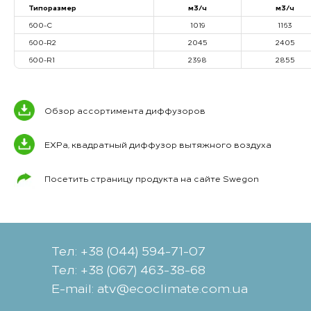
Типоразмер
м3/ч
м3/ч
600-C
1019
1163
600-R2
2045
2405
600-R1
2398
2855
Обзор ассортимента диффузоров
EXPa, квадратный диффузор вытяжного воздуха
Посетить страницу продукта на сайте Swegon
Тел: +38 (044) 594-71-07
Тел: +38 (067) 463-38-68
Е-mail: atv@ecoclimate.com.ua