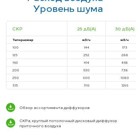
Уровень шума
CKP
25 дБ(А)
30 дБ(А)
Типоразмер
м3/ч
м3/ч
100
144
173
125
252
288
160
414
468
200
630
738
250
900
1080
315
1116
1296
Обзор ассортимента диффузоров
CKPa, круглый потолочный дисковый диффузор
приточного воздуха