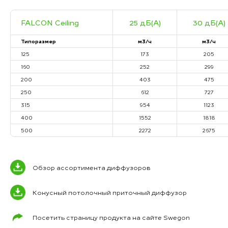
FALCON Ceiling
25 дБ(А)
30 дБ(А)
Типоразмер
м3/ч
м3/ч
125
173
205
160
252
299
200
403
475
250
612
727
315
954
1123
400
1552
1818
500
2272
2675
Обзор ассортимента диффузоров
Конусный потолочный приточный диффузор
Посетить страницу продукта на сайте Swegon