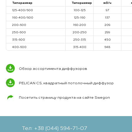
Типоразмер
Типоразмер
м3/ч
125-400/600
100-125
97
160-400/600
125-160
137
200-600
160-200
209
250-600
200-250
299
315-600
250-315
450
400-600
315-400
648
Обзор ассортимента диффузоров
PELICAN CS, квадратный потолочный диффузор
Посетить страницу продукта на сайте Swegon
Тел: +38 (044) 594-71-07