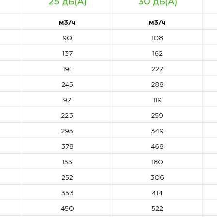
25 дБ(А)
30 дБ(А)
м3/ч
м3/ч
90
108
137
162
191
227
245
288
97
119
223
259
295
349
378
468
155
180
252
306
353
414
450
522