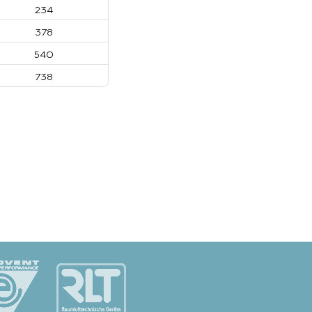
234
378
540
738