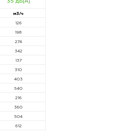
35 дБ(А)
м3/ч
126
198
274
342
137
310
403
540
216
360
504
612