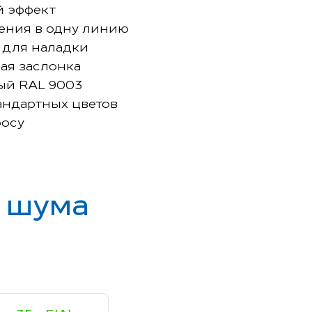
 эффект
ения в одну линию
 для наладки
ая заслонка
ый RAL 9003
андартных цветов
росу
ь шума