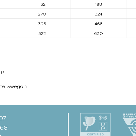
162
198
270
324
396
468
522
630
ор
йте Swegon
-07
-68