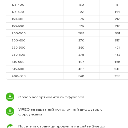
125-400
130
151
125-600
122
144
160-400
176
212
160-600
176
212
200-500
288
331
200-600
270
317
250-500
360
421
250-600
378
432
315-500
407
468
315-600
486
540
400-600
648
756
Обзор ассортимента диффузоров
VIREO, квадратный потолочный диффузор с
форсунками
Посетить страницу продукта на сайте Swegon