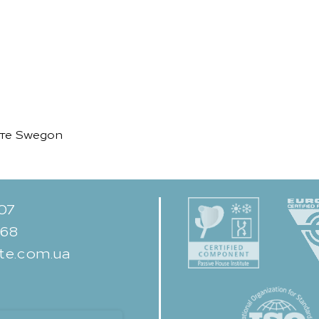
а
йте Swegon
-07
-68
te.com.ua