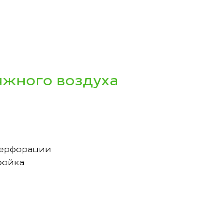
жного воздуха
перфорации
ройка