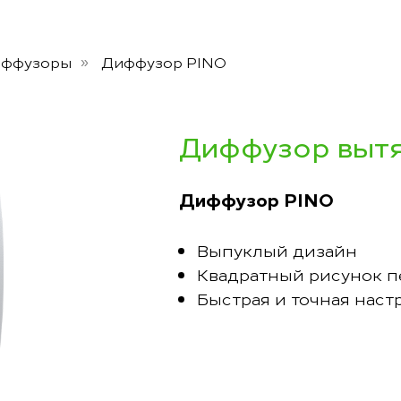
иффузоры
Диффузор PINO
»
Диффузор вытя
Диффузор PINO
Выпуклый дизайн
Квадратный рисунок 
Быстрая и точная наст