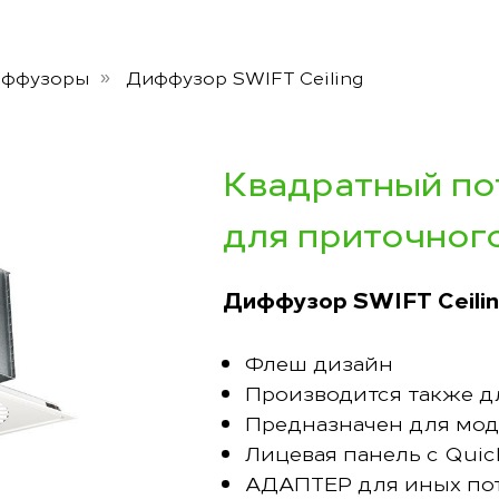
иффузоры
Диффузор SWIFT Ceiling
»
Квадратный п
для приточног
Диффузор SWIFT Ceili
Флеш дизайн
Производится также д
Предназначен для мод
Лицевая панель с Quic
АДАПТЕР для иных по