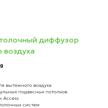
отолочный диффузор
о воздуха
ng
ля вытяжного воздуха
ульных подвесных потолков
k Access
толочных систем