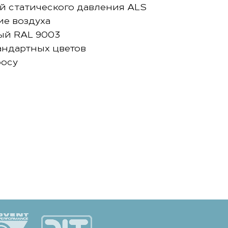
й статического давления ALS
ие воздуха
ый RAL 9003
андартных цветов
росу