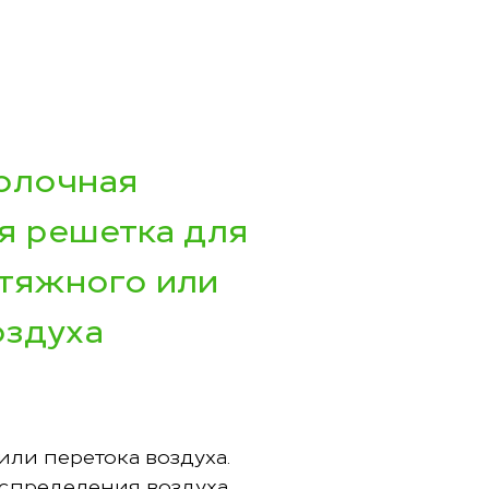
олочная
я решетка для
ытяжного или
оздуха
или перетока воздуха.
аспределения воздуха