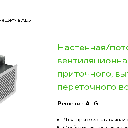
Решетка ALG
Настенная/пот
вентиляционна
приточного, в
переточного в
Решетка ALG
Для притока, вытяжки 
Стабильная картина р