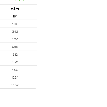
м3/ч
191
306
342
504
486
612
630
540
1224
1332