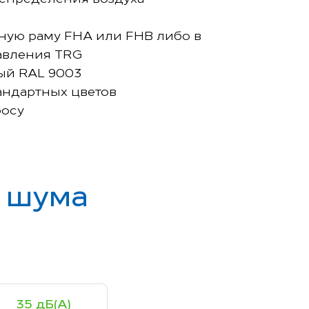
ную раму FHА или FHB либо в
давления TRG
ый RAL 9003
андартных цветов
росу
ь шума
35 дБ(А)