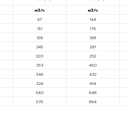
м3/ч
м3/ч
97
144
151
176
158
198
245
281
220
252
353
450
346
432
324
414
540
648
576
864