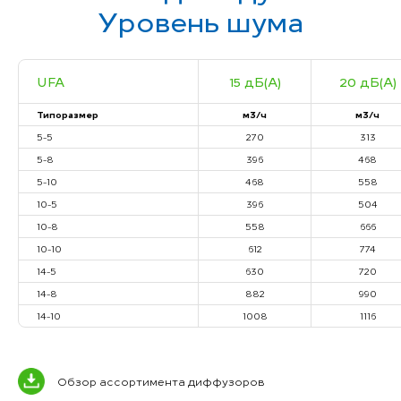
Уровень шума
UFA
15 дБ(А)
20 дБ(А)
Типоразмер
м3/ч
м3/ч
5-5
270
313
5-8
396
468
5-10
468
558
10-5
396
504
10-8
558
666
10-10
612
774
14-5
630
720
14-8
882
990
14-10
1008
1116
Обзор ассортимента диффузоров