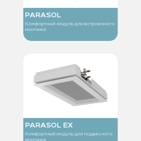
PARASOL
Комфортный модуль для встроенного
монтажа
PARASOL EX
Комфортный модуль для подвесного
монтажа