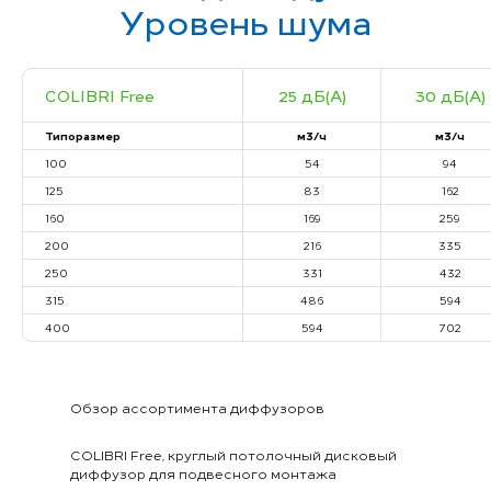
Уровень шума
COLIBRI Free
25 дБ(А)
30 дБ(А)
Типоразмер
м3/ч
м3/ч
100
54
94
125
83
162
160
169
259
200
216
335
250
331
432
315
486
594
400
594
702
Обзор ассортимента диффузоров
COLIBRI Free, круглый потолочный дисковый
диффузор для подвесного монтажа