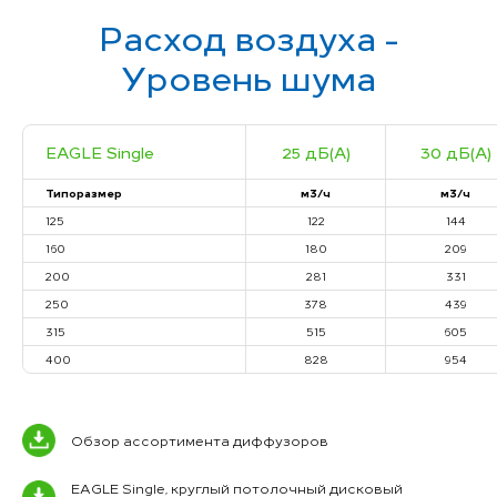
Расход воздуха -
Уровень шума
EAGLE Single
25 дБ(А)
30 дБ(А)
Типоразмер
м3/ч
м3/ч
125
122
144
160
180
209
200
281
331
250
378
439
315
515
605
400
828
954
Обзор ассортимента диффузоров
EAGLE Single, круглый потолочный дисковый