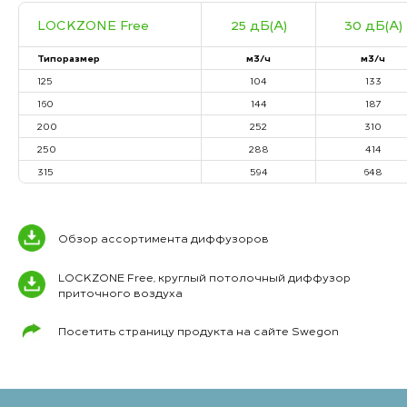
LOCKZONE Free
25 дБ(А)
30 дБ(А)
Типоразмер
м3/ч
м3/ч
125
104
133
160
144
187
200
252
310
250
288
414
315
594
648
Обзор ассортимента диффузоров
LOCKZONE Free, круглый потолочный диффузор
приточного воздуха
Посетить страницу продукта на сайте Swegon