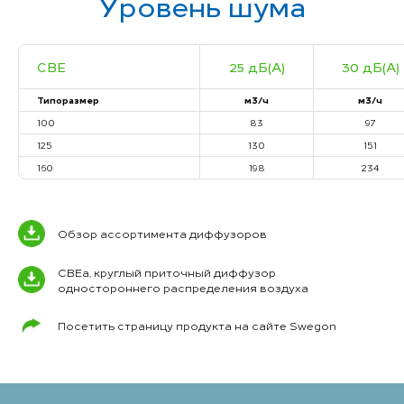
Уровень шума
CBE
25 дБ(А)
30 дБ(А)
Типоразмер
м3/ч
м3/ч
100
83
97
125
130
151
160
198
234
Обзор ассортимента диффузоров
CBEa, круглый приточный диффузор
одностороннего распределения воздуха
Посетить страницу продукта на сайте Swegon