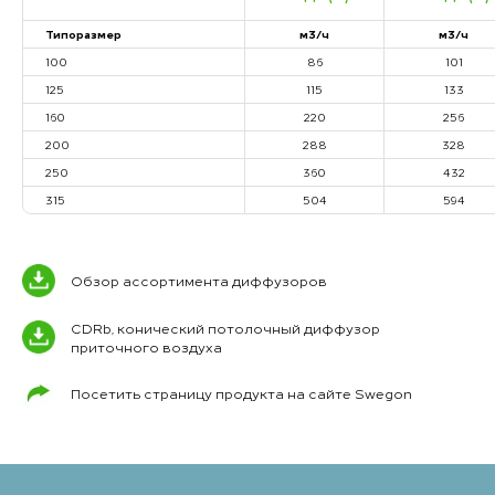
Типоразмер
м3/ч
м3/ч
100
86
101
125
115
133
160
220
256
200
288
328
250
360
432
315
504
594
Обзор ассортимента диффузоров
CDRb, конический потолочный диффузор
приточного воздуха
Посетить страницу продукта на сайте Swegon