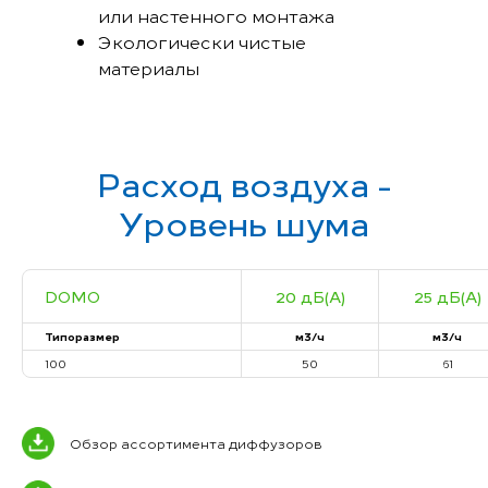
или настенного монтажа
Экологически чистые
материалы
Расход воздуха -
Уровень шума
DOMO
20 дБ(А)
25 дБ(А)
Типоразмер
м3/ч
м3/ч
100
50
61
Обзор ассортимента диффузоров