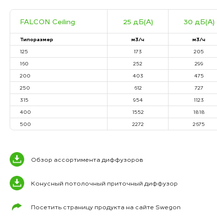
FALCON Ceiling
25 дБ(А)
30 дБ(А)
Типоразмер
м3/ч
м3/ч
125
173
205
160
252
299
200
403
475
250
612
727
315
954
1123
400
1552
1818
500
2272
2675
Обзор ассортимента диффузоров
Конусный потолочный приточный диффузор
Посетить страницу продукта на сайте Swegon