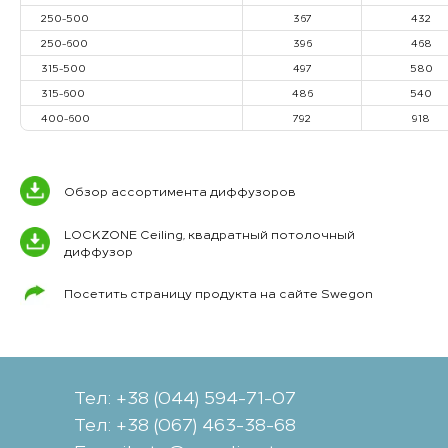
250-500
367
432
250-600
396
468
315-500
497
580
315-600
486
540
400-600
792
918
Обзор ассортимента диффузоров
LOCKZONE Ceiling, квадратный потолочный
диффузор
Посетить страницу продукта на сайте Swegon
Тел: +38 (044) 594-71-07
Тел: +38 (067) 463-38-68