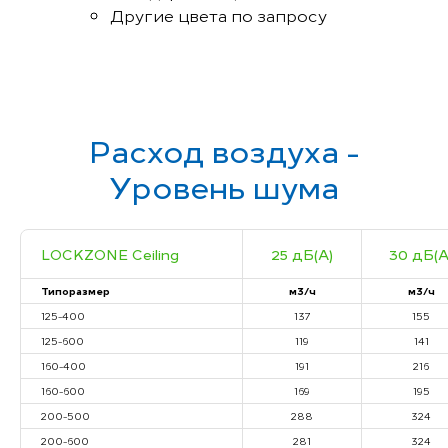
Другие цвета по запросу
Расход воздуха -
Уровень шума
LOCKZONE Ceiling
25 дБ(А)
30 дБ(А
Типоразмер
м3/ч
м3/ч
125-400
137
155
125-600
119
141
160-400
191
216
160-600
169
195
200-500
288
324
200-600
281
324