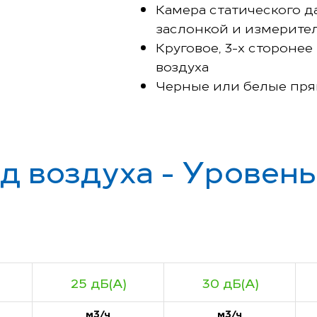
Камера статического 
заслонкой и измерит
Круговое, 3-х стороне
воздуха
Черные или белые пр
д воздуха - Уровен
25 дБ(А)
30 дБ(А)
м3/ч
м3/ч