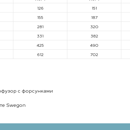
126
151
155
187
281
320
331
382
425
490
612
702
ффузор с форсунками
йте Swegon