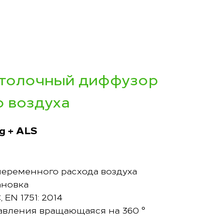
отолочный диффузор
о воздуха
g + ALS
переменного расхода воздуха
ановка
 EN 1751: 2014
авления вращающаяся на 360 °