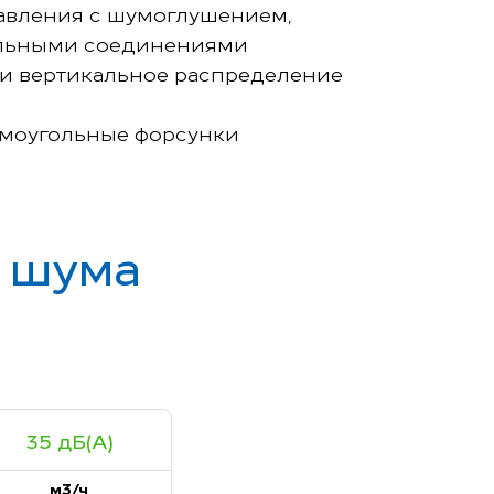
давления с шумоглушением,
ельными соединениями
е и вертикальное распределение
ямоугольные форсунки
ь шума
35 дБ(А)
м3/ч