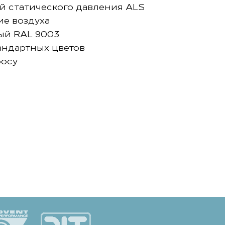
й статического давления ALS
ие воздуха
ый RAL 9003
андартных цветов
росу