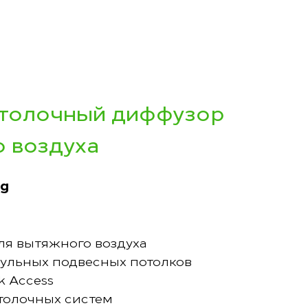
отолочный диффузор
о воздуха
ng
ля вытяжного воздуха
ульных подвесных потолков
k Access
толочных систем