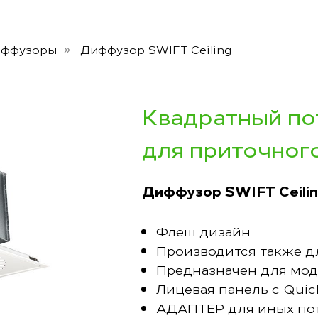
иффузоры
Диффузор SWIFT Ceiling
»
Квадратный п
для приточног
Диффузор SWIFT Ceili
Флеш дизайн
Производится также д
Предназначен для мод
Лицевая панель с Quic
АДАПТЕР для иных по