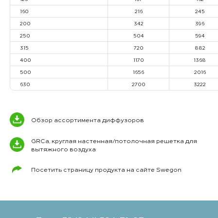
160
216
245
200
342
396
250
504
594
315
720
882
400
1170
1368
500
1656
2016
630
2700
3222
Обзор ассортимента диффузоров
GRCa, круглая настенная/потолочная решетка для
вытяжного воздуха
Посетить страницу продукта на сайте Swegon