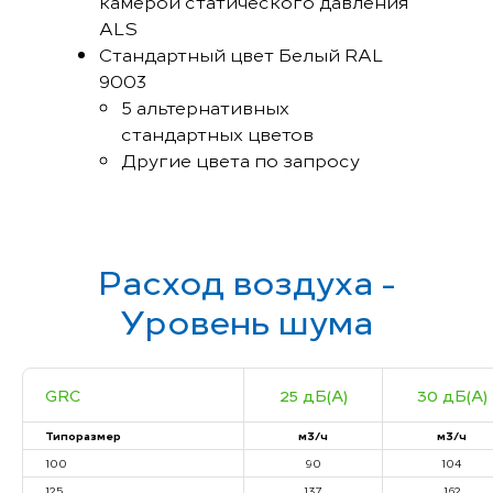
камерой статического давления
ALS
Стандартный цвет Белый RAL
9003
5 альтернативных
стандартных цветов
Другие цвета по запросу
Расход воздуха -
Уровень шума
GRC
25 дБ(А)
30 дБ(А)
Типоразмер
м3/ч
м3/ч
100
90
104
125
137
162