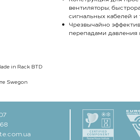
вентиляторы; быстрора
сигнальных кабелей и т.
Чрезвычайно эффекти
перепадами давления н
de in Rack BTD
йте Swegon
-07
-68
te.com.ua