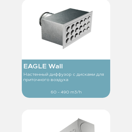
EAGLE Wall
Настенный диффузор с дисками для
приточного воздуха
60 - 490 m3/h