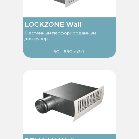
LOCKZONE Wall
Настенный перфорированный
диффузор
60 - 580 m3/h