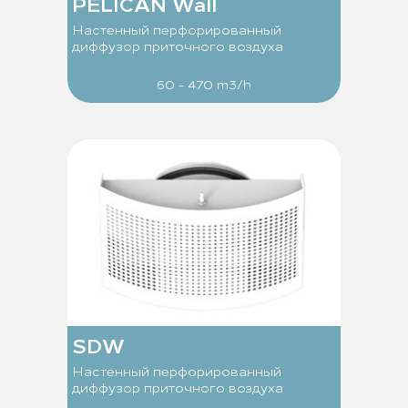
PELICAN Wall
Настенный перфорированный
диффузор приточного воздуха
60 - 470 m3/h
SDW
Настенный перфорированный
диффузор приточного воздуха