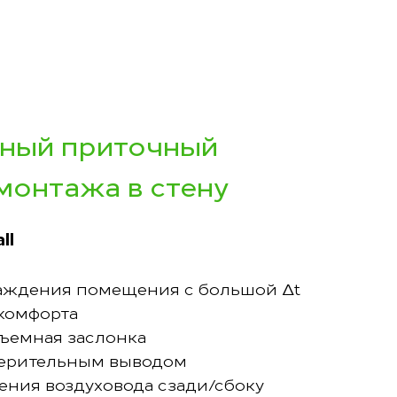
ный приточный
монтажа в стену
ll
аждения помещения с большой Δt
 комфорта
съемная заслонка
мерительным выводом
ния воздуховода сзади/сбоку