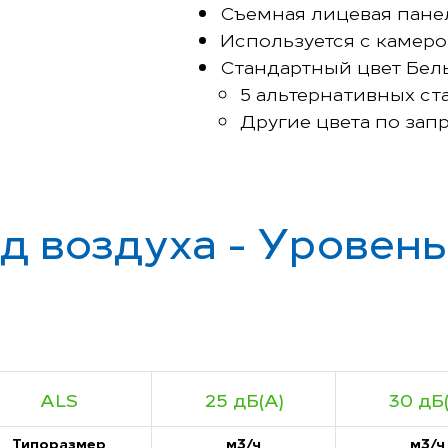
Съемная лицевая пане
Используется с камеро
Стандартный цвет Бел
5 альтернативных ст
Другие цвета по зап
д воздуха - Уровен
ALS
25 дБ(А)
30 дБ(
Типоразмер
м3/ч
м3/ч