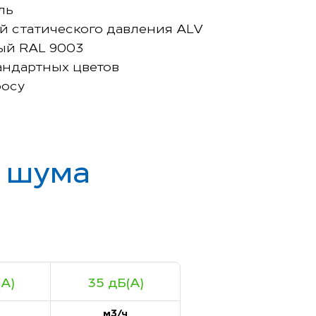
ль
й статического давления ALV
ый RAL 9003
андартных цветов
росу
ь шума
А)
35 дБ(А)
м3/ч