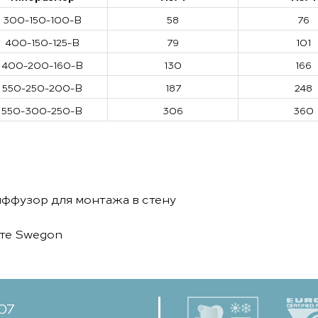
300-150-100-B
58
76
400-150-125-B
79
101
400-200-160-B
130
166
550-250-200-B
187
248
550-300-250-B
306
360
ффузор для монтажа в стену
йте Swegon
-07