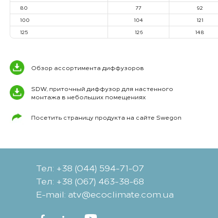
80
77
92
100
104
121
125
126
148
Обзор ассортимента диффузоров
SDW, приточный диффузор для настенного
монтажа в небольших помещениях
Посетить страницу продукта на сайте Swegon
Тел: +38 (044) 594-71-07
Тел: +38 (067) 463-38-68
Е-mail: atv@ecoclimate.com.ua