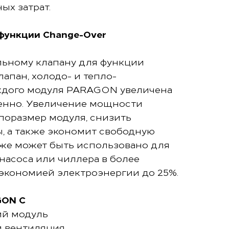
х затрат.
функции Change-Over
льному клапану для функции
лапан, холодо- и тепло-
ждого модуля PARAGON увеличена
венно. Увеличение мощности
поразмер модуля, снизить
, а также экономит свободную
кже может быть использовано для
насоса или чиллера в более
экономией электроэнергии до 25%.
GON C
ий модуль
и вентиляция