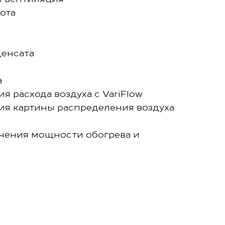
ота
денсата
а
 расхода воздуха с VariFlow
я картины распределения воздуха
чения мощности обогрева и