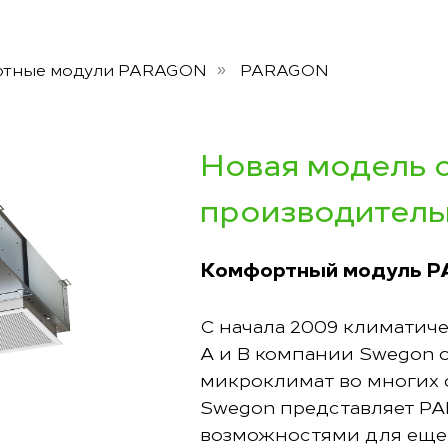
тные модули PARAGON
PARAGON
»
Новая модель 
производител
Комфортный модуль 
С начала 2009 климати
A и B компании Swegon 
микроклимат во многих о
Swegon представляет P
возможностями для еще