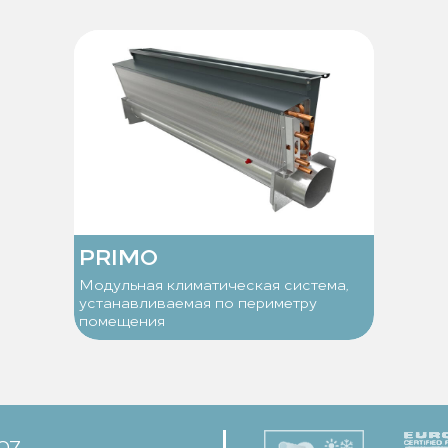
PRIMO
Модульная климатическая система,
устанавливаемая по периметру
помещения
-07