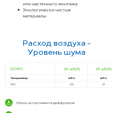
или настенного монтажа
Экологически чистые
материалы
Расход воздуха -
Уровень шума
DOMO
20 дБ(А)
25 дБ(А)
Типоразмер
м3/ч
м3/ч
100
50
61
Обзор ассортимента диффузоров