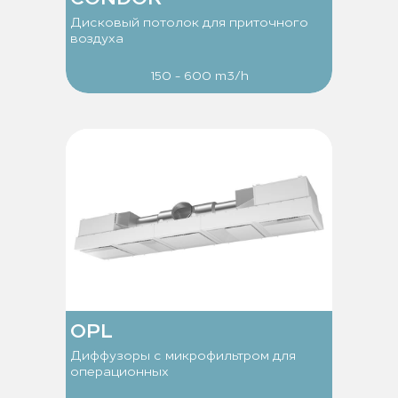
Дисковый потолок для приточного
воздуха
150 - 600 m3/h
OPL
Диффузоры с микрофильтром для
операционных