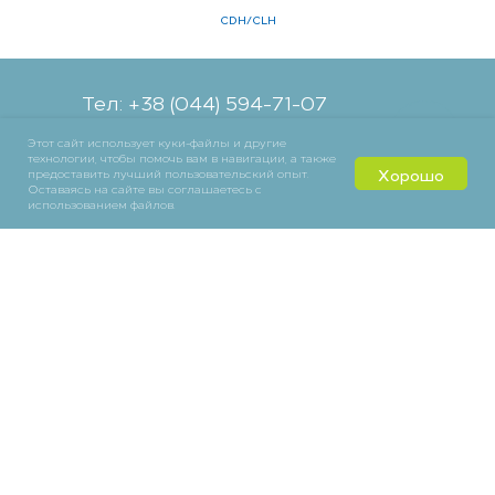
CDH/CLH
Тел: +38 (044) 594-71-07
Тел: +38 (067) 463-38-68
Этот сайт использует куки-файлы и другие
Е-mail: atv@ecoclimate.com.ua
технологии, чтобы помочь вам в навигации, а также
Хорошо
предоставить лучший пользовательский опыт.
Оставаясь на сайте вы соглашаетесь с
использованием файлов.
Задати питання