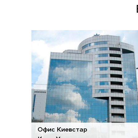
Воздухоподготовительные
агрегаты
Gold
Диффузоры
Eagle
и
Colibri
Офис Киевстар