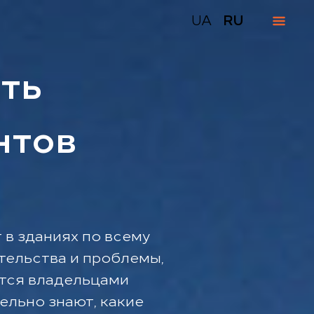
UA
RU
ть
нтов
 в зданиях по всему
ятельства и проблемы,
ются владельцами
ельно знают, какие