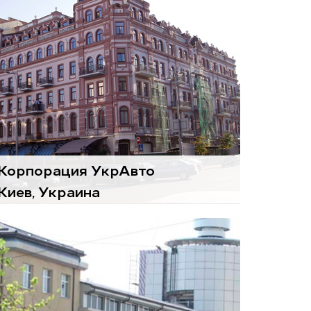
Корпорация УкрАвто
Киев, Украина
Воздухоподготовительные
агрегаты
Gold