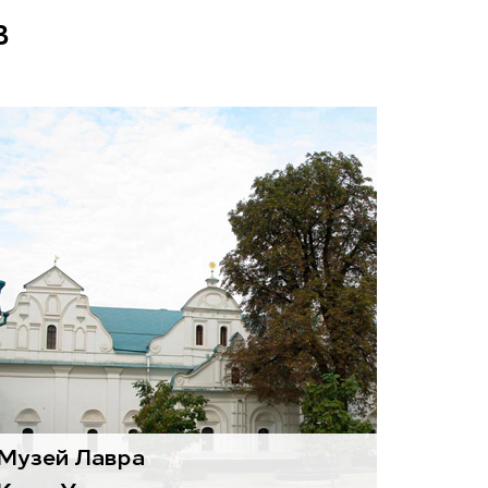
в
Воздухоподготовительные
агрегаты
Basic
Музей Лавра