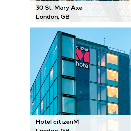
30 St. Mary Axe
London, GB
Комфортные модули
Paragon
Воздухоподготовительные
агрегаты
Gold
Hotel citizenM
London, GB