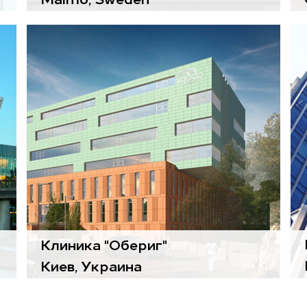
Воздухоподготовительные
агрегаты
Gold
Диффузоры
Swan
,
Lockzone
,
CDH
Шумоглушители
Чиллеры
Teal
Прецизионные кондиционеры
Datatech
Клиника "Обериг"
Киев, Украина