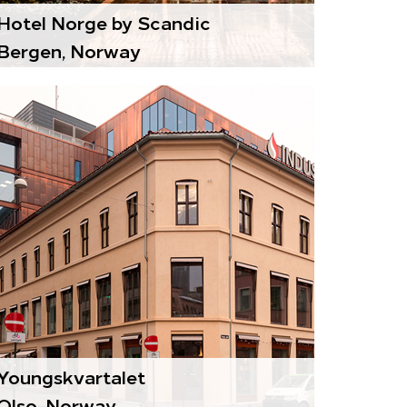
Hotel Norge by Scandic
Bergen, Norway
Комфортные модули
Paragon
Воздухоподготовительные
агрегаты
Gold
Youngskvartalet
Olso, Norway