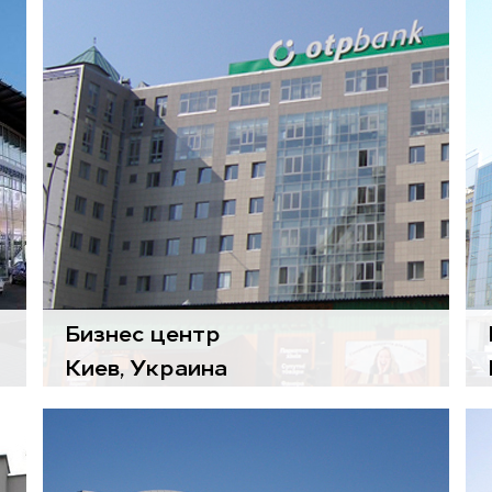
Воздухоподготовительные
агрегаты
Gold
Диффузоры
Colibri
Бизнес центр
Киев, Украина
Воздухоподготовительные
агрегаты
Silver