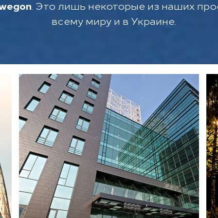
wegon
. Это лишь некоторые из наших про
всему миру и в Украине.
Воздухоподготовительные
агрегаты
Gold
Диффузоры
Swan
и
Hawk