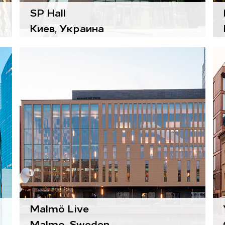
SP Hall
Киев, Украина
Комфортные модули
Paragon
Воздухоподготовительные
агрегаты
Gold
Malmö Live
Malmo, Sweden