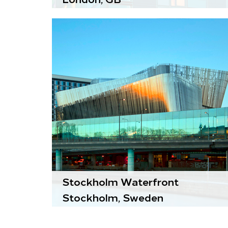
Комфортные модули
Parasol
Диффузоры
Lockzone
Шумоглушители
CLA
Stockholm Waterfront
Stockholm, Sweden