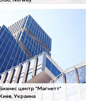
Воздухоподготовительные
агрегаты
Gold
Диффузоры
Colibri FREE
Бизнес центр "Магнетт"
Киев, Украина