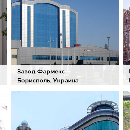
Заслонки
React
Завод Фармекс
Борисполь, Украина
Воздухоподготовительные
агрегаты
Gold