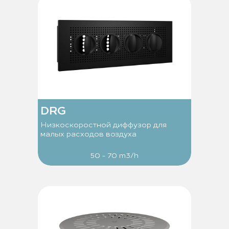
DRG
Низкоскоростной диффузор для
малых расходов воздуха
50 - 70 m3/h