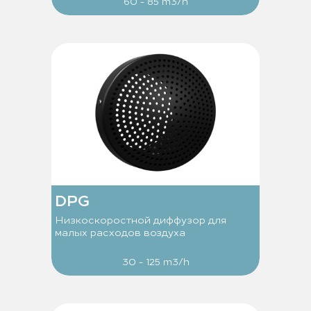
60 - 85 m3/h
DPG
Низкоскоростной диффузор для
малых расходов воздуха
30 - 125 m3/h