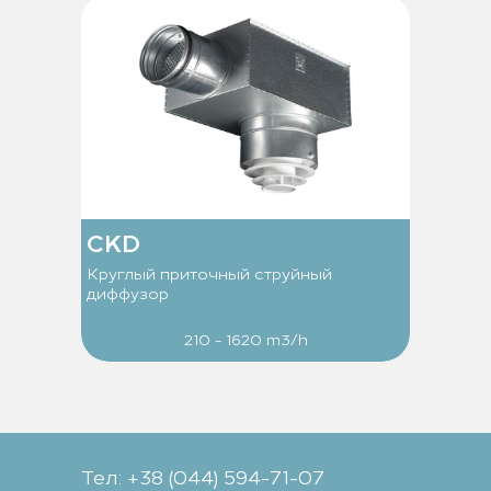
CKD
Круглый приточный струйный
диффузор
210 - 1620 m3/h
Тел: +38 (044) 594-71-07