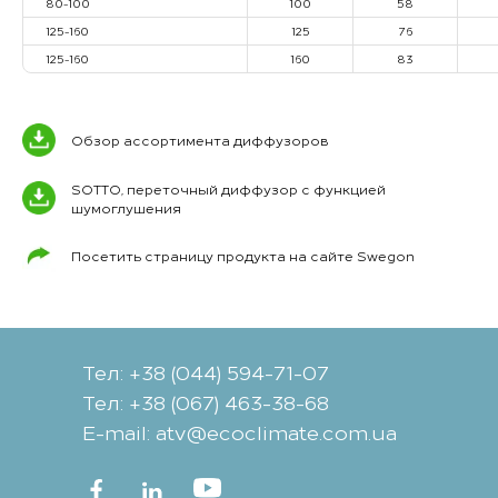
80-100
100
58
125-160
125
76
125-160
160
83
Обзор ассортимента диффузоров
SOTTO, переточный диффузор с функцией
шумоглушения
Посетить страницу продукта на сайте Swegon
Тел: +38 (044) 594-71-07
Тел: +38 (067) 463-38-68
Е-mail: atv@ecoclimate.com.ua