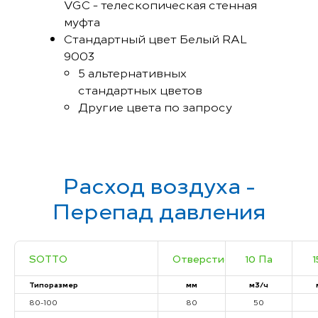
VGC - телескопическая стенная
муфта
Стандартный цвет Белый RAL
9003
5 альтернативных
стандартных цветов
Другие цвета по запросу
Расход воздуха -
Перепад давления
SOTTO
Отверстие
10 Па
1
Типоразмер
мм
м3/ч
80-100
80
50