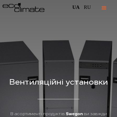
UA
RU
Вентиляційні установки
В асортименті продуктів
Swegon
ви завжди