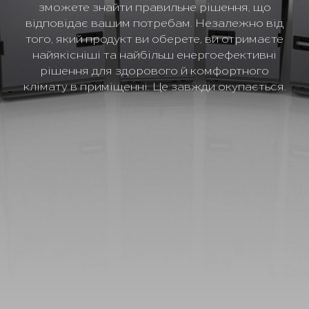
зможете знайти правильне рішення, що
відповідає вашим потребам. Незалежно від
того, який продукт ви оберете, ви отримаєте
найякісніші та найбільш енергоефективні
рішення для здорового й комфортного
клімату в приміщенні. Це завжди окупається.