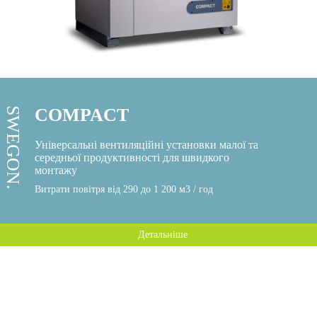
COMPACT
SWEGON.
Універсальні вентиляційні установки малої та
середньої продуктивності для швидкого
монтажу
Витрати повітря від 290 до 1 200 м3 / год
Детальніше