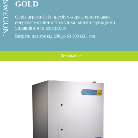
GOLD
SWEGON.
Серія агрегатів із преміум-характеристиками
енергоефективності та унікальними функціями
управління та контролю
Витрати повітря від 290 до 64 800 м3 / год
Детальніше