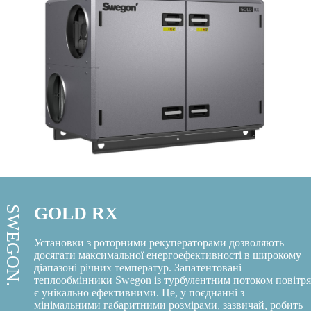
GOLD RX
SWEGON.
Установки з роторними рекуператорами дозволяють
досягати максимальної енергоефективності в широкому
діапазоні річних температур. Запатентовані
теплообмінники Swegon із турбулентним потоком повітря
є унікально ефективними. Це, у поєднанні з
мінімальними габаритними розмірами, зазвичай, робить