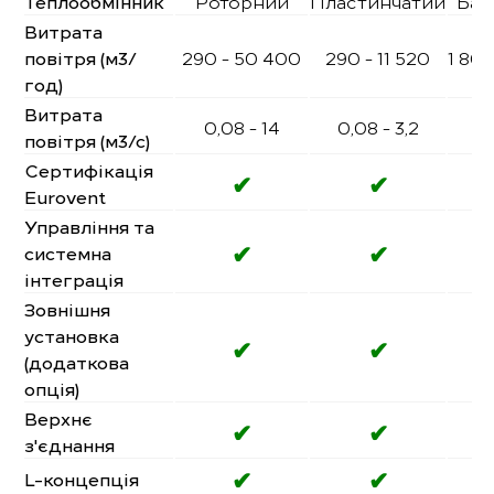
Теплообмінник
Роторний
Пластинчатий
Бат
Витрата
повітря (м3/
290 - 50 400
290 - 11 520
1 80
год)
Витрата
0,08 - 14
0,08 - 3,2
0
повітря (м3/с)
Сертифікація
✔
✔
Eurovent
Управління та
✔
✔
системна
інтеграція
Зовнішня
установка
✔
✔
(додаткова
опція)
Верхнє
✔
✔
з'єднання
✔
✔
L-концепція