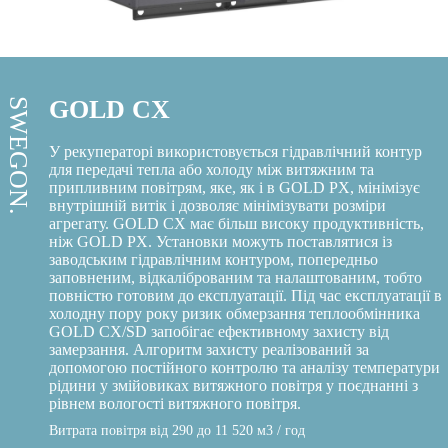
GOLD CX
SWEGON.
У рекуператорі використовується гідравлічний контур
для передачі тепла або холоду між витяжним та
припливним повітрям, яке, як і в GOLD PX, мінімізує
внутрішній витік і дозволяє мінімізувати розміри
агрегату. GOLD CX має більш високу продуктивність,
ніж GOLD PX. Установки можуть поставлятися із
заводським гідравлічним контуром, попередньо
заповненим, відкаліброваним та налаштованим, тобто
повністю готовим до експлуатації. Під час експлуатації в
холодну пору року ризик обмерзання теплообмінника
GOLD CX/SD запобігає ефективному захисту від
замерзання. Алгоритм захисту реалізований за
допомогою постійного контролю та аналізу температури
рідини у змійовиках витяжного повітря у поєднанні з
рівнем вологості витяжного повітря.
Витрата повітря від 290 до 11 520 м3 / год