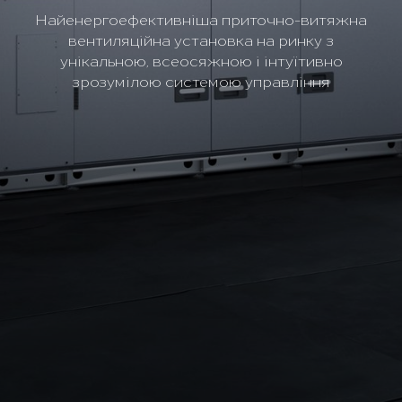
Найенергоефективніша приточно-витяжна
вентиляційна установка на ринку з
унікальною, всеосяжною і інтуїтивно
зрозумілою системою управління