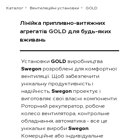
Каталог
Вентиляційні установки
GOLD
»
»
Лінійка припливно-витяжних
агрегатів GOLD для будь-яких
вживань
Установки
GOLD
виробництва
Swegon
розроблені для комфортної
вентиляції. Щоб забезпечити
унікальну продуктивність і
надійність,
Swegon
проектує і
виготовляє свої власні компоненти.
Роторний рекуператор, робоче
колесо вентилятора, контрольне
обладнання, автоматика - все це
унікальні вироби
Swegon
.
Комерційне або індивідуальне