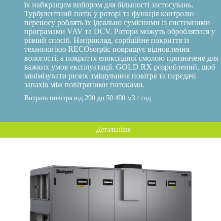
їх найкращим вибором для більшості застосувань.
Турбулентний потік у роторі та функція контролю
переносу роблять їх ідеально сумісними із системними
програмами VAV та DCV. Ротори можуть оброблятися у
різний спосіб. Наприклад, сорбційне покриття із
технологією RECOsorptic покращує відновлення
вологості, а покриття епоксидної смолою призначене для
важких умов експлуатації. GOLD RX розроблений, щоб
мінімізувати ризик змішування повітря та передачі
запахів між повітряними потоками.
Витрата повітря від 290 до 50 400 м3 / год
Детальніше