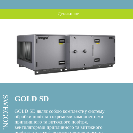
Детальніше
GOLD SD
SWEGON.
GOLD SD являє собою комплектну систему
обробки повітря з окремими компонентами
припливного та витяжного повітря,
вентиляторами припливного та витяжного
повітря, а також фільтрами припливного та