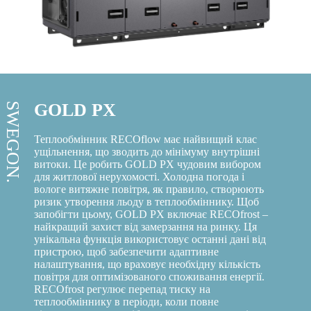
GOLD PX
SWEGON.
Теплообмінник RECOflow має найвищий клас
ущільнення, що зводить до мінімуму внутрішні
витоки. Це робить GOLD PX чудовим вибором
для житлової нерухомості. Холодна погода і
вологе витяжне повітря, як правило, створюють
ризик утворення льоду в теплообміннику. Щоб
запобігти цьому, GOLD PX включає RECOfrost –
найкращий захист від замерзання на ринку. Ця
унікальна функція використовує останні дані від
пристрою, щоб забезпечити адаптивне
налаштування, що враховує необхідну кількість
повітря для оптимізованого споживання енергії.
RECOfrost регулює перепад тиску на
теплообміннику в періоди, коли повне