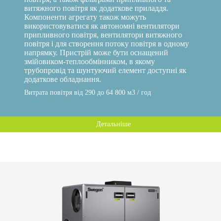
витяжного повітря як додаткове приладдя.
Компоненти агрегату також можуть
використовуватися як автономні вентилятори
припливного повітря, вентилятори витяжного
повітря і для створення потоку повітря в одному
напрямку. Пристрій може бути оснащений
змійовиком-теплообмінником, в якому
трубопровід та шунтуючий елемент доступні як
додаткове обладнання.
Витрата повітря від 290 до 64 800 м3 / год
Детальніше