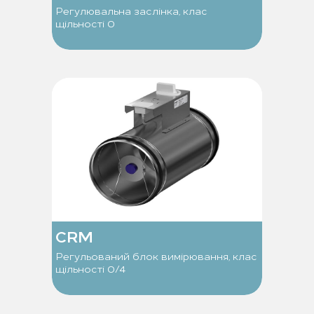
Регулювальна заслінка, клас
щільності 0
CRM
Регульований блок вимірювання, клас
щільності 0/4