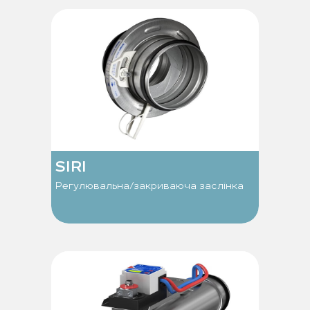
SIRI
Регулювальна/закриваюча заслінка