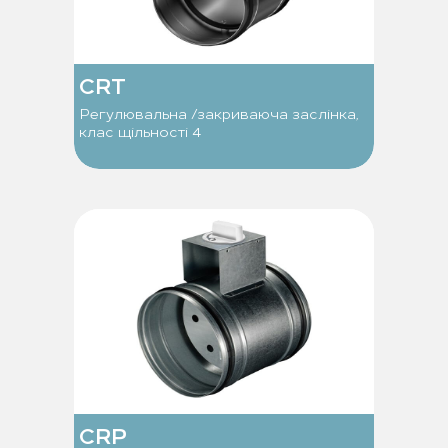
CRT
Регулювальна /закриваюча заслінка,
клас щільності 4
CRP