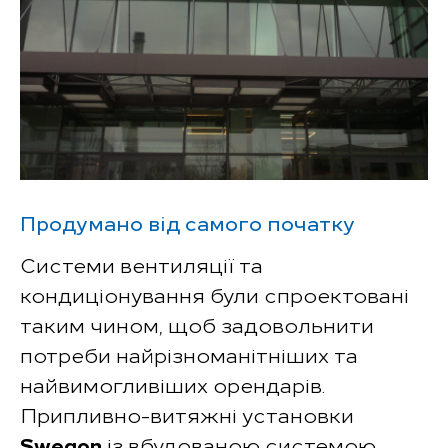
Продумано від самого початку
Системи вентиляції та
кондиціонування були спроектовані
таким чином, щоб задовольнити
потреби найрізноманітніших та
найвимогливіших орендарів.
Припливно-витяжні установки
Swegon
із вбудованою системою