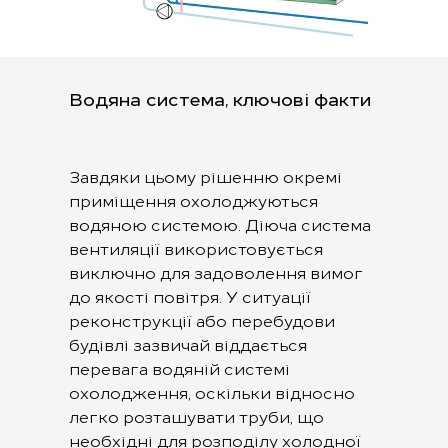
Водяна система, ключові факти
Посещаемость в классе 
TeknDr. Деннис Йоханссо
Завдяки цьому рішенню окремі
приміщення охолоджуються
водяною системою. Діюча система
вентиляції використовується
виключно для задоволення вимог
до якості повітря. У ситуації
реконструкції або перебудови
будівлі зазвичай віддається
перевага водяній системі
охолодження, оскільки відносно
легко розташувати труби, що
необхідні для розподілу холодної