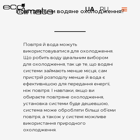
UA
RU
Повітряне чи водяне охолодження?
Повітря й вода можуть
використовуватися для охолодження.
Що робить воду ідеальним вибором
для охолодження, так це те, що водяні
системи займають менше місця, сам
пристрій розподілу менше й вода є
ефективнішою для передання енергії,
ніж повітря. І навпаки, якщо ви
обираєте повітряне охолодження,
установка системи буде дешевшою,
система може обробляти більші об’єми
повітря, а також у системі можливе
використання природного
охолодження.