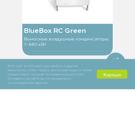
BlueBox RC Green
Выносные воздушные конденсаторы,
7–680 кВт
Этот сайт использует куки-файлы и другие
технологии, чтобы помочь вам в навигации, а также
Хорошо
предоставить лучший пользовательский опыт.
Оставаясь на сайте вы соглашаетесь с
использованием файлов.
Тел: +38 (044) 594-71-07
Тел: +38 (067) 463-38-68
Е-mail: atv@ecoclimate.com.ua