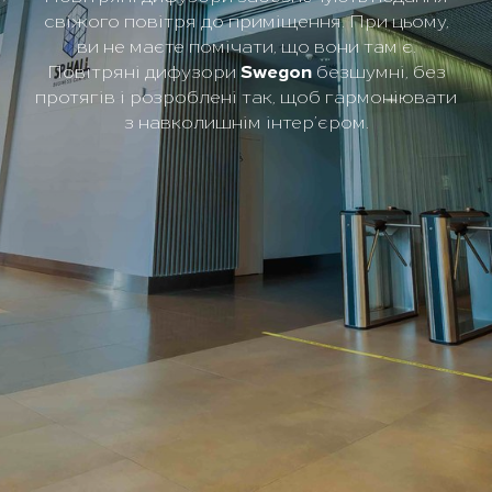
свіжого повітря до приміщення. При цьому,
ви не маєте помічати, що вони там є.
Повітряні дифузори
Swegon
безшумні, без
протягів і розроблені так, щоб гармоніювати
з навколишнім інтер’єром.