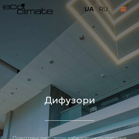
UA
RU
Дифузори
Повітряні дифузори забезпечують подання