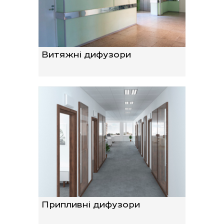
Витяжні дифузори
Припливні дифузори